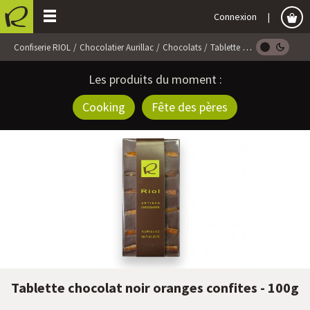
Connexion
Confiserie RIOL
Chocolatier Aurillac
Chocolats
Tablette Chocolat
Tablet
Les produits du moment :
Cooking
Fête des pères
Tablette chocolat noir oranges confites - 100g