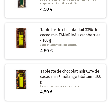
Manjari libère des notes fraîches et acidulées de fruits
rouges sur un final délicat de fruits...
4,50 €
Tablette de chocolat lait 33% de
cacao min TANARIVA + cranberries
- 100 g
Chocolat lacté avec des cranberries.
4,50 €
Tablette de chocolat noir 61% de
cacao min + mélange tibétain - 100
g
Chocolat noir avec un mélange tibétain.
4,50 €