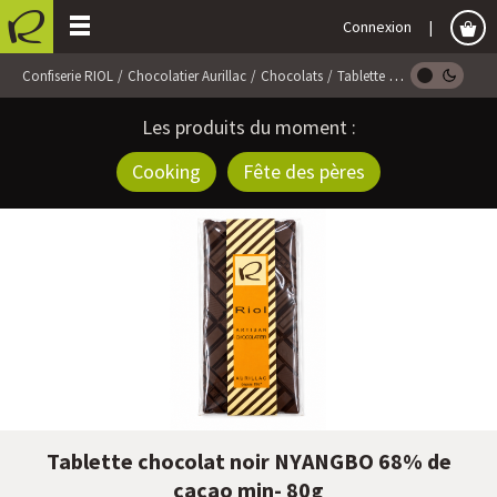
Connexion
Confiserie RIOL
Chocolatier Aurillac
Chocolats
Tablette Chocolat
Table
Les produits du moment :
Cooking
Fête des pères
Tablette chocolat noir NYANGBO 68% de
cacao min- 80g