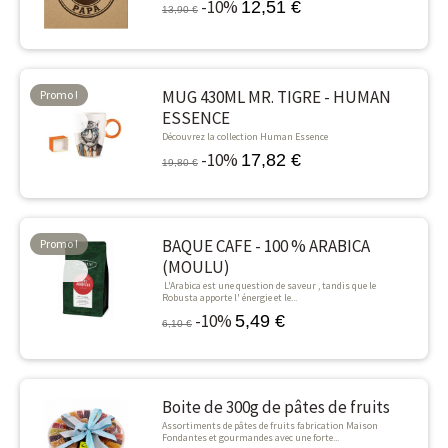
-10%
12,51 €
13,90 €
MUG 430ML MR. TIGRE - HUMAN
Promo !
ESSENCE
-10%
Découvrez la collection Human Essence
-10%
17,82 €
19,80 €
BAQUE CAFE - 100 % ARABICA
Promo !
(MOULU)
-10%
L'Arabica est une question de saveur , tandis que le
Robusta apporte l' énergie et le...
-10%
5,49 €
6,10 €
Boite de 300g de pâtes de fruits
Assortiments de pâtes de fruits fabrication Maison
Fondantes et gourmandes avec une forte...