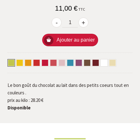
11,00 €
TTC
-
+
Ajouter au panier
Vert
Jaune
Oranger
Coquelicot
Fushia
Magenta
Rose
Turquoise
Grenache
Chataigne
Prune
Blanc
Dune
Anis
Safran
Laque
Le bon goût du chocolat au lait dans des petits coeurs tout en
couleurs .
prix au kilo : 28.20 €
Disponible