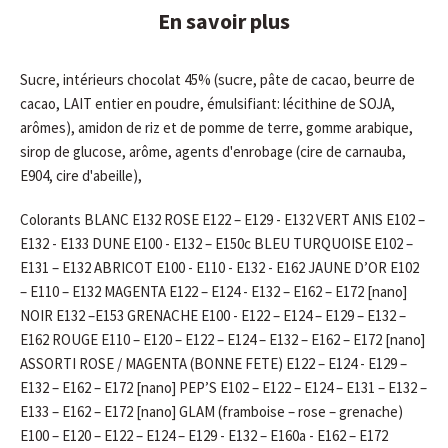
En savoir plus
Sucre, intérieurs chocolat 45% (sucre, pâte de cacao, beurre de
cacao, LAIT entier en poudre, émulsifiant: lécithine de SOJA,
arômes), amidon de riz et de pomme de terre, gomme arabique,
sirop de glucose, arôme, agents d'enrobage (cire de carnauba,
E904, cire d'abeille),
Colorants BLANC E132 ROSE E122 – E129 - E132 VERT ANIS E102 –
E132 - E133 DUNE E100 - E132 – E150c BLEU TURQUOISE E102 –
E131 – E132 ABRICOT E100 - E110 - E132 - E162 JAUNE D’OR E102
– E110 – E132 MAGENTA E122 – E124 - E132 – E162 – E172 [nano]
NOIR E132 –E153 GRENACHE E100 - E122 – E124 – E129 – E132 –
E162 ROUGE E110 – E120 – E122 – E124 – E132 – E162 – E172 [nano]
ASSORTI ROSE / MAGENTA (BONNE FETE) E122 – E124 - E129 –
E132 – E162 – E172 [nano] PEP’S E102 – E122 – E124 – E131 – E132 –
E133 – E162 – E172 [nano] GLAM (framboise – rose – grenache)
E100 – E120 – E122 – E124 – E129 - E132 – E160a - E162 – E172