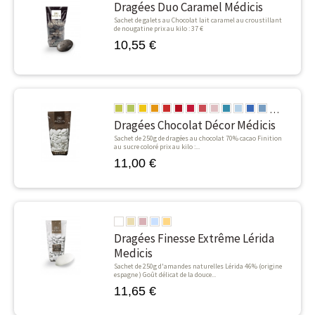
Dragées Duo Caramel Médicis
Sachet de galets au Chocolat lait caramel au croustillant
de nougatine prix au kilo : 37 €
10,55 €
Vert Anis
Vert Bambou
Jaune Safran
Oranger
Coquelicot
Rouge Christmas
Fushia
Magenta
Rose Laque
Turquoise
Bleu Laque
Bleu France
Bleu Galaxi
Grenach
Mauve
Cha
G
Dragées Chocolat Décor Médicis
Sachet de 250g de dragées au chocolat 70% cacao Finition
au sucre coloré prix au kilo :...
11,00 €
Blanc
Dune
Rose
Bleu
Saumon
Dragées Finesse Extrême Lérida
Medicis
Sachet de 250g d'amandes naturelles Lérida 46% (origine
espagne ) Goût délicat de la douce...
11,65 €