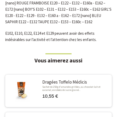
[nano] ROUGE FRAMBOISE E120 – E122 – E132 – E160a - E162 –
E172 [nano] BOY’S E102 – E131 – E132 – E153 – E160c – E162 GIRL’S
E120 - E122 – E129 - E132 – E160 a - E162 – E172 [nano] BLEU
SAPHIR E122 – E132 TAUPE E132 – E153 – E160c – E162
E102, E110, E122, E124 et E129 peuvent avoir des effets
indésirables sur l’activité et l’attention chez les enfants.
Vous aimerez aussi
Dragées Toffelo Médicis
Sachet de 250g d'amandes grillées, au chocolat lait et
caramel, enrobées de sucre grainé...
10,55 €