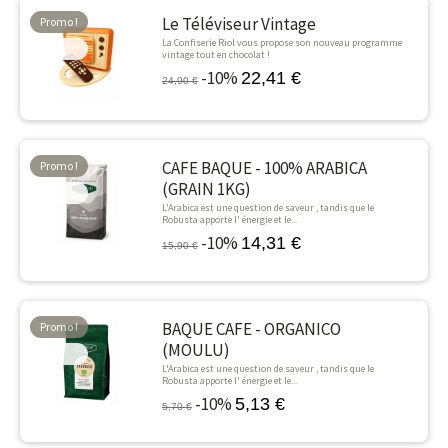
Le Téléviseur Vintage
Promo !
La Confiserie Riol vous propose son nouveau programme
-10%
vintage tout en chocolat !
-10%
22,41 €
24,90 €
CAFE BAQUE - 100% ARABICA
Promo !
(GRAIN 1KG)
-10%
L'Arabica est une question de saveur , tandis que le
Robusta apporte l' énergie et le...
-10%
14,31 €
15,90 €
BAQUE CAFE - ORGANICO
Promo !
(MOULU)
-10%
L'Arabica est une question de saveur , tandis que le
Robusta apporte l' énergie et le...
-10%
5,13 €
5,70 €