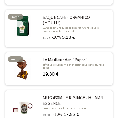
BAQUE CAFE - ORGANICO
Promo !
(MOULU)
-10%
L'Arabica est une question de saveur , tandis que le
Robusta apporte l' énergie et le...
-10%
5,13 €
5,70 €
Le Meilleur des "Papas"
Promo !
offrez une coupe garnie en chocolat pour le meilleur des
papas
19,80 €
MUG 430ML MR. SINGE - HUMAN
-10%
ESSENCE
Découvrez la collection Human Essence
-10%
17,82 €
19,80 €