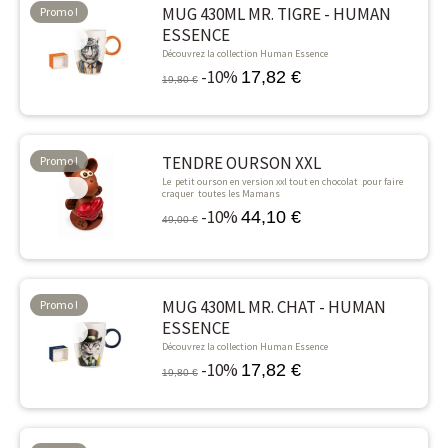
MUG 430ML MR. TIGRE - HUMAN
Promo !
ESSENCE
-10%
Découvrez la collection Human Essence
-10%
17,82 €
19,80 €
TENDRE OURSON XXL
Promo !
Le petit ourson en version xxl tout en chocolat pour faire
-10%
craquer toutes les Mamans
-10%
44,10 €
49,00 €
MUG 430ML MR. CHAT - HUMAN
Promo !
ESSENCE
-10%
Découvrez la collection Human Essence
-10%
17,82 €
19,80 €