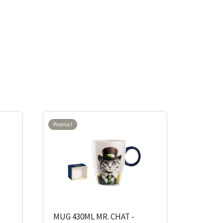
Promo !
-10%
MUG 430ML MR. CHAT -