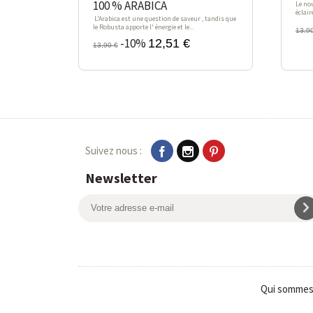
100 % ARABICA
Le no
éclair
L'Arabica est une question de saveur , tandis que
le Robusta apporte l' énergie et le...
13,9
-10%
12,51 €
13,90 €
Suivez nous :
Newsletter
Qui sommes