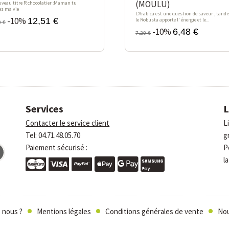
(MOULU)
uveau titre R chocolatier :Maman tu
es ma vie
L'Arabica est une question de saveur , tandi
-10%
12,51 €
le Robusta apporte l' énergie et le...
0 €
-10%
6,48 €
7,20 €
Services
L
Contacter le service client
L
Tel: 04.71.48.05.70
g
Paiement sécurisé :
P
la
 nous ?
Mentions légales
Conditions générales de vente
Nou