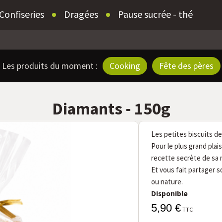
Confiseries
Dragées
Pause sucrée - thé
Les produits du moment :
Cooking
Fête des pères
Diamants - 150g
Les petites biscuits 
Pour le plus grand plai
recette secrète de sa
Et vous fait partager s
ou nature.
Disponible
5,90 €
TTC