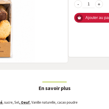
-
+
Ajouter au pa
En savoir plus
lé
, sucre, Sel
, Oeuf
, Vanille naturelle, cacao poudre