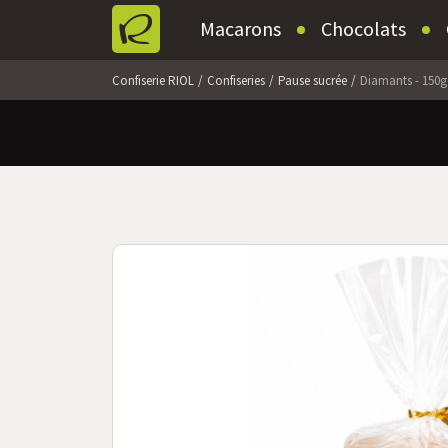
Macarons
Chocolats
Confiserie RIOL
Confiseries
Pause sucrée
Diamants - 150g