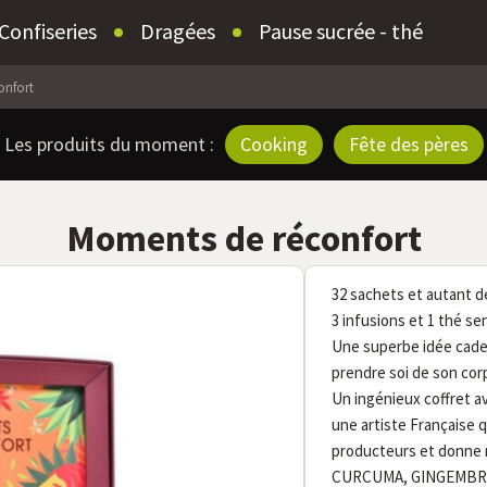
Confiseries
Dragées
Pause sucrée - thé
onfort
Les produits du moment :
Cooking
Fête des pères
Moments de réconfort
32 sachets et autant 
3 infusions et 1 thé se
Une superbe idée cade
prendre soi de son corp
Un ingénieux coffret ave
une artiste Française
producteurs et donne m
CURCUMA, GINGEMBRE 