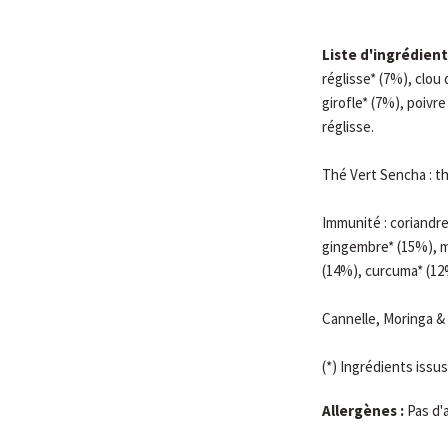
Liste d'ingrédient
réglisse* (7%), clou 
girofle* (7%), poivr
réglisse.
Thé Vert Sencha : t
Immunité : coriandre
gingembre* (15%), m
(14%), curcuma* (12%
Cannelle, Moringa &
(*) Ingrédients issus
Allergènes :
Pas d'