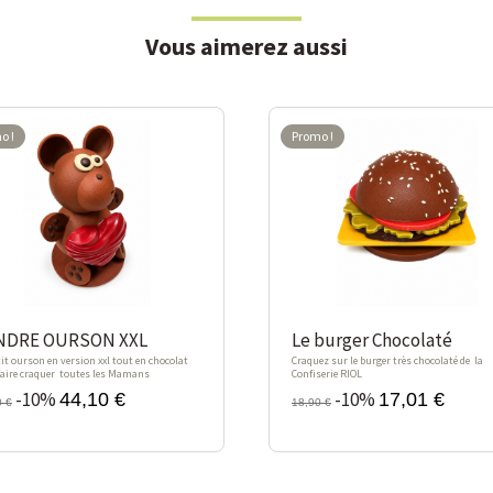
Vous aimerez aussi
o !
Promo !
0%
-10%
NDRE OURSON XXL
Le burger Chocolaté
tit ourson en version xxl tout en chocolat
Craquez sur le burger très chocolaté de la
faire craquer toutes les Mamans
Confiserie RIOL
-10%
-10%
44,10 €
17,01 €
0 €
18,90 €