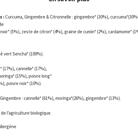
s :
Curcuma, Gingembre & Citronnelle : gingembre* (30%), curcuma*(30%),
de
e noir* (5%), zeste de citron* (4%), graine de cumin* (2%), cardamome* (1
hé vert Sencha* (100%).
* (17%), cannelle* (17%),
oringa* (15%), poivre long*
), poivre noir* (10%).
 Gingembre : cannelle* (61%), moringa*(26%), gingembre* (13%).
 de l’agriculture biologique.
allergène