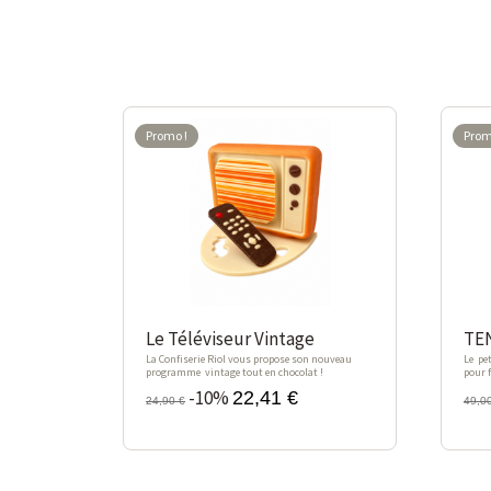
Promo !
Prom
-10%
-1
Le Téléviseur Vintage
TE
La Confiserie Riol vous propose son nouveau
Le pe
programme vintage tout en chocolat !
pour 
-10%
22,41 €
24,90 €
49,0