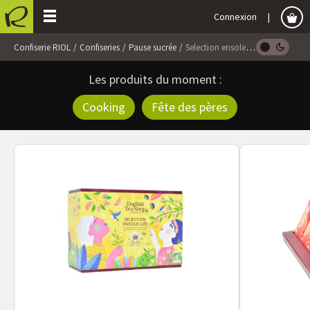
Connexion
Confiserie RIOL
Confiseries
Pause sucrée
Selection ensoleillée
Les produits du moment :
Cooking
Fête des pères