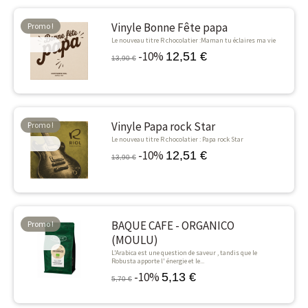
Vinyle Bonne Fête papa
Promo !
Le nouveau titre R chocolatier :Maman tu éclaires ma vie
-10%
-10%
12,51 €
13,90 €
Vinyle Papa rock Star
Promo !
Le nouveau titre R chocolatier : Papa rock Star
-10%
-10%
12,51 €
13,90 €
BAQUE CAFE - ORGANICO
Promo !
(MOULU)
-10%
L'Arabica est une question de saveur , tandis que le
Robusta apporte l' énergie et le...
-10%
5,13 €
5,70 €