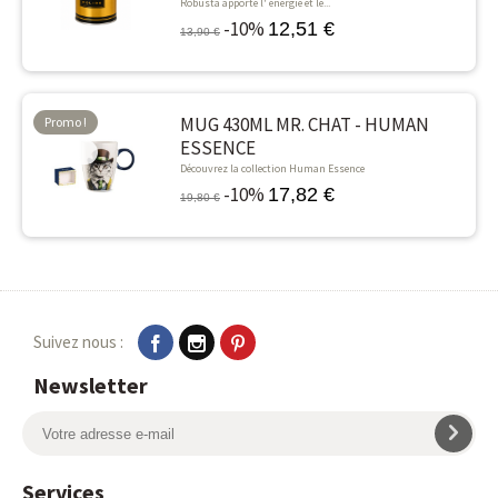
Robusta apporte l' énergie et le...
-10%
12,51 €
13,90 €
MUG 430ML MR. CHAT - HUMAN
Promo !
ESSENCE
-10%
Découvrez la collection Human Essence
-10%
17,82 €
19,80 €
Suivez nous :
Newsletter
Services