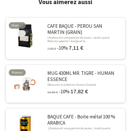
Vous aimerez aussi
CAFE BAQUE - PEROU SAN
Promo !
MARTIN (GRAIN)
-10%
L'Arabica est une question de saveur , tandis que le
Robusta apporte l' énergie et le...
-10%
7,11 €
7,90 €
MUG 430ML MR. TIGRE - HUMAN
Promo !
ESSENCE
-10%
Découvrez la collection Human Essence
-10%
17,82 €
19,80 €
BAQUE CAFE - Boite métal 100 %
-10%
ARABICA
L'Arabica est une question de saveur , tandis que le